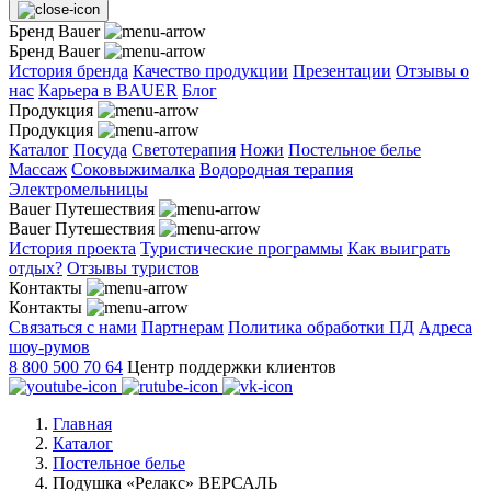
Бренд Bauer
Бренд Bauer
История бренда
Качество продукции
Презентации
Отзывы о
нас
Карьера в BAUER
Блог
Продукция
Продукция
Каталог
Посуда
Светотерапия
Ножи
Постельное белье
Массаж
Соковыжималка
Водородная терапия
Электромельницы
Bauer Путешествия
Bauer Путешествия
История проекта
Туристические программы
Как выиграть
отдых?
Отзывы туристов
Контакты
Контакты
Связаться с нами
Партнерам
Политика обработки ПД
Адреса
шоу-румов
8 800 500 70 64
Центр поддержки клиентов
Главная
Каталог
Постельное белье
Подушка «Релакс» ВЕРСАЛЬ