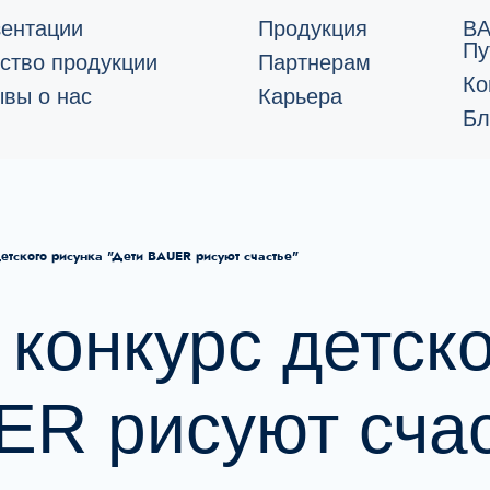
ентации
Продукция
B
Пу
ство продукции
Партнерам
Ко
вы о нас
Карьера
Бл
етского рисунка "Дети BAUER рисуют счастье"
конкурс детско
ER рисуют счас