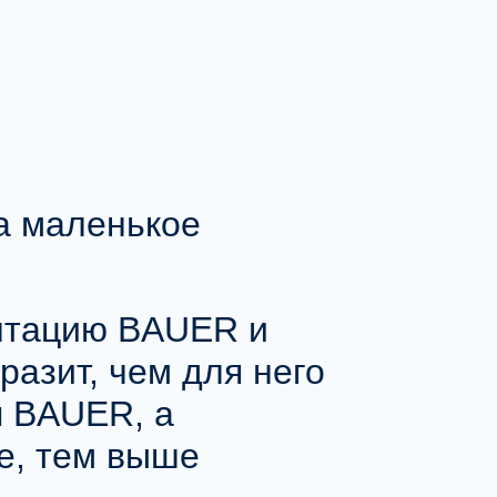
 а маленькое
ентацию BAUER и
разит, чем для него
п BAUER
, а
е, тем выше