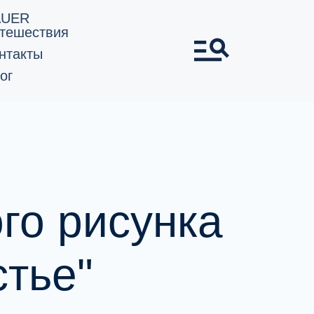
AUER
тешествия
нтакты
ог
го рисунка
тье"