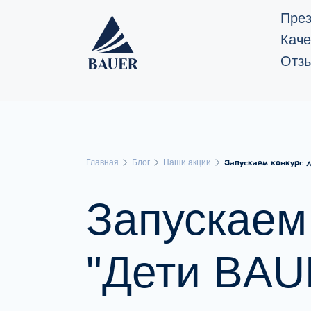
През
Каче
Отзы
Запускаем конкурс д
Главная
Блог
Наши акции
Запускаем 
"Дети BAU