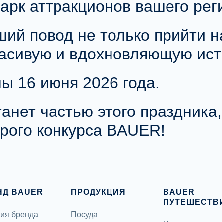
парк аттракционов вашего рег
ший повод не только прийти н
расивую и вдохновляющую ис
ы 16 июня 2026 года.
анет частью этого праздника,
рого конкурса BAUER!
НД BAUER
ПРОДУКЦИЯ
BAUER
ПУТЕШЕСТВ
ия бренда
Посуда